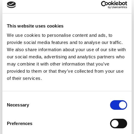
Suppression du Rsi-Tva au 1er
Janvier 2027
This website uses cookies
Accéder au contenu
We use cookies to personalise content and ads, to
provide social media features and to analyse our traffic.
We also share information about your use of our site with
our social media, advertising and analytics partners who
may combine it with other information that you’ve
provided to them or that they’ve collected from your use
of their services.
Consent
Necessary
Selection
Preferences