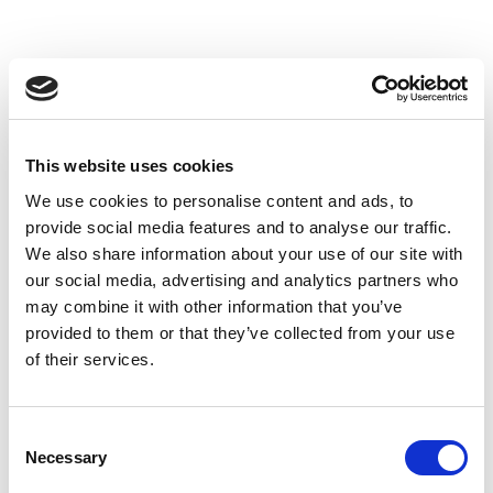
Extrêmement satisfait notamment de
Mme Sophie Decréquy et Mme Xheni
Bakiu pour leurs précieux conseils et aide
au quotidien. Humains et fiables. Je
recommande.
This website uses cookies
Guillaume
We use cookies to personalise content and ads, to
RIGOULOT
provide social media features and to analyse our traffic.
We also share information about your use of our site with
CHIRURGIEN
our social media, advertising and analytics partners who
may combine it with other information that you’ve
provided to them or that they’ve collected from your use
of their services.
Consent
Necessary
Selection
Une équipe à votre écoute