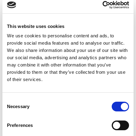
Suppression du Rsi-Tva au 1er
Janvier 2027
This website uses cookies
Accéder au contenu
We use cookies to personalise content and ads, to
provide social media features and to analyse our traffic.
We also share information about your use of our site with
our social media, advertising and analytics partners who
may combine it with other information that you’ve
provided to them or that they’ve collected from your use
of their services.
Consent
Necessary
Selection
Preferences