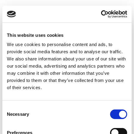
Suppression du Rsi-Tva au 1er
Janvier 2027
Accéder au contenu
This website uses cookies
We use cookies to personalise content and ads, to
provide social media features and to analyse our traffic.
We also share information about your use of our site with
our social media, advertising and analytics partners who
may combine it with other information that you’ve
provided to them or that they’ve collected from your use
of their services.
Consent
Necessary
Selection
Preferences