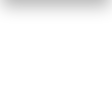
Métiers
Commissariat aux comptes
Commissariat à la transformation
Commissariat aux apports
Audit contractuel et Due diligence
Support aux directions financières
Paie et gestion sociale
Expertise comptable
Evaluation
Secteurs
Crypto et Web3
Tech, Startup et ESN
Droit et affaires publiques
Cafés, Hôtels et Restaurants
Finance et Immobilier
Luxe, Retail et Art