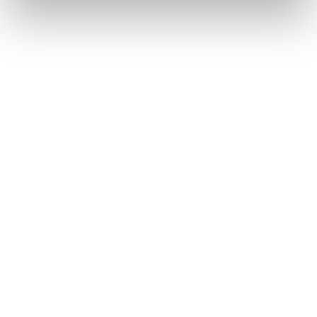
Métiers
Commissariat aux comptes
Commissariat à la transformation
Commissariat aux apports
Audit contractuel et Due diligence
Support aux directions financières
Paie et gestion sociale
Expertise comptable
Evaluation
Secteurs
Crypto et Web3
Tech, Startup et ESN
Droit et affaires publiques
Cafés, Hôtels et Restaurants
Finance et Immobilier
Luxe, Retail et Art