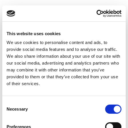
Suppression du Rsi-Tva au 1er
Janvier 2027
Accéder au contenu
This website uses cookies
We use cookies to personalise content and ads, to
provide social media features and to analyse our traffic.
We also share information about your use of our site with
our social media, advertising and analytics partners who
may combine it with other information that you’ve
provided to them or that they’ve collected from your use
of their services.
Consent
Necessary
Selection
Preferences