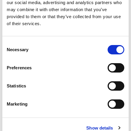
our social media, advertising and analytics partners who
Suppression du Rsi-Tva au 1er
may combine it with other information that you’ve
provided to them or that they’ve collected from your use
Janvier 2027
of their services.
Accéder au contenu
ACTUALITÉS INTERNES
26 JUIN 2026
Consent
Necessary
Selection
Actualités Sociales à Signaler 2026
Accéder au contenu
Preferences
Statistics
Qui sommes-nous ?
Marketing
Références
Actualités
Nous rejoindre
Show details