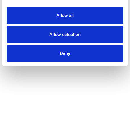
Allow all
Nous contacter
Métiers
Allow selection
Commissariat aux comptes
Commissariat à la transformation
Deny
Commissariat aux apports
Audit contractuel et Due diligence
Support aux directions financières
Paie et gestion sociale
Expertise comptable
Evaluation
Secteurs
Crypto et Web3
Tech, Startup et ESN