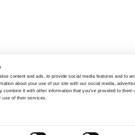
PARIS
NANTES
127 rue de la Faisanderie, 75116 Paris
1 rue Mathe
NICE
ANGERS
205 Promenade des Anglais, 06200
Cube3 Ange
Nice
49070 Bea
s
ise content and ads, to provide social media features and to an
rmation about your use of our site with our social media, advertis
 combine it with other information that you’ve provided to them o
 use of their services.
Mentions légales
Politique de confidentialité
Site web créé par Adveri