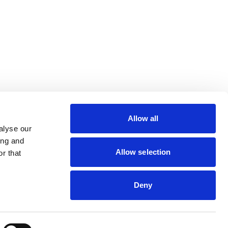
lin Rodier, 44000 Nantes
rs 7 rue Michael Faraday,
ucouze
Allow all
alyse our
ing and
Allow selection
r that
Deny
s