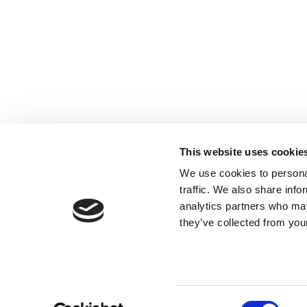
Société inscrite à l’Ordre des Experts-
comptables de Paris IDF, des Pays de Loire
et PACA. Société inscrite sur la Liste des
This website uses cookie
Commissaires aux comptes de la Cour
We use cookies to personal
d’Appel de Paris.
traffic. We also share info
analytics partners who may
they’ve collected from your
Consent