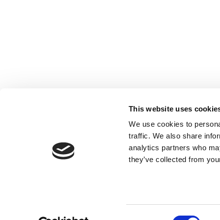
Société inscrite à l’Ordre des Experts-
comptables de Paris IDF, des Pays de Loire
et PACA. Société inscrite sur la Liste des
This website uses cookie
Commissaires aux comptes de la Cour
We use cookies to personal
d’Appel de Paris.
traffic. We also share info
analytics partners who may
they’ve collected from your
Consent