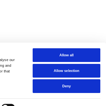
lin Rodier, 44000 Nantes
rs 7 rue Michael Faraday,
ucouze
Allow all
alyse our
ing and
Allow selection
r that
Deny
s