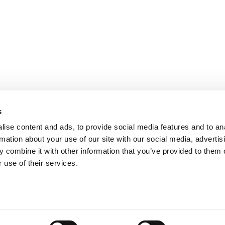
PARIS
NANTES
127 rue de la Faisanderie, 75116 Paris
1 rue Mathe
NICE
ANGERS
205 Promenade des Anglais, 06200
Cube3 Ange
Nice
49070 Bea
s
ise content and ads, to provide social media features and to an
rmation about your use of our site with our social media, advertis
 combine it with other information that you’ve provided to them o
 use of their services.
Mentions légales
Politique de confidentialité
Site web créé par Adveri