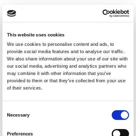
Suppression du Rsi-Tva au 1er
Janvier 2027
Accéder au contenu
This website uses cookies
We use cookies to personalise content and ads, to
provide social media features and to analyse our traffic.
We also share information about your use of our site with
our social media, advertising and analytics partners who
may combine it with other information that you’ve
provided to them or that they’ve collected from your use
of their services.
Consent
Necessary
Selection
Preferences