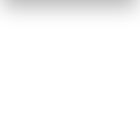
Métiers
Commissariat aux comptes
Commissariat à la transformation
Commissariat aux apports
Audit contractuel et Due diligence
Support aux directions financières
Paie et gestion sociale
Expertise comptable
Evaluation
Secteurs
Crypto et Web3
Tech, Startup et ESN
Droit et affaires publiques
Cafés, Hôtels et Restaurants
Finance et Immobilier
Luxe, Retail et Art