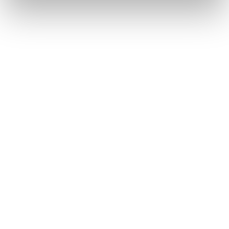
Métiers
Commissariat aux comptes
Commissariat à la transformation
Commissariat aux apports
Audit contractuel et Due diligence
Support aux directions financières
Paie et gestion sociale
Expertise comptable
Evaluation
Secteurs
Crypto et Web3
Tech, Startup et ESN
Droit et affaires publiques
Cafés, Hôtels et Restaurants
Finance et Immobilier
Luxe, Retail et Art