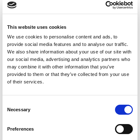
Suppression du Rsi-Tva au 1er
Janvier 2027
This website uses cookies
Accéder au contenu
We use cookies to personalise content and ads, to
provide social media features and to analyse our traffic.
We also share information about your use of our site with
our social media, advertising and analytics partners who
may combine it with other information that you’ve
provided to them or that they’ve collected from your use
of their services.
Consent
Necessary
Selection
Preferences