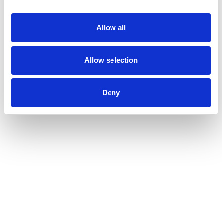
Allow all
Nous contacter
Métiers
Allow selection
Commissariat aux comptes
Commissariat à la transformation
Deny
Commissariat aux apports
Audit contractuel et Due diligence
Support aux directions financières
Paie et gestion sociale
Expertise comptable
Evaluation
Secteurs
Crypto et Web3
Tech, Startup et ESN