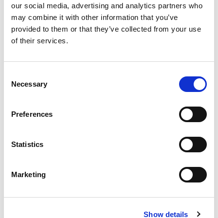
our social media, advertising and analytics partners who
Suppression du Rsi-Tva au 1er
may combine it with other information that you’ve
provided to them or that they’ve collected from your use
Janvier 2027
of their services.
Accéder au contenu
ACTUALITÉS INTERNES
26 JUIN 2026
Consent
Necessary
Selection
Actualités Sociales à Signaler 2026
Accéder au contenu
Preferences
Statistics
Qui sommes-nous ?
Marketing
Références
Actualités
Nous rejoindre
Show details