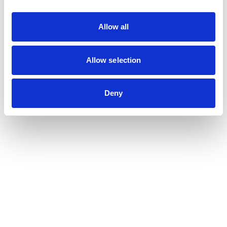
Allow all
Nous contacter
Métiers
Allow selection
Commissariat aux comptes
Commissariat à la transformation
Deny
Commissariat aux apports
Audit contractuel et Due diligence
Support aux directions financières
Paie et gestion sociale
Expertise comptable
Evaluation
Secteurs
Crypto et Web3
Tech, Startup et ESN