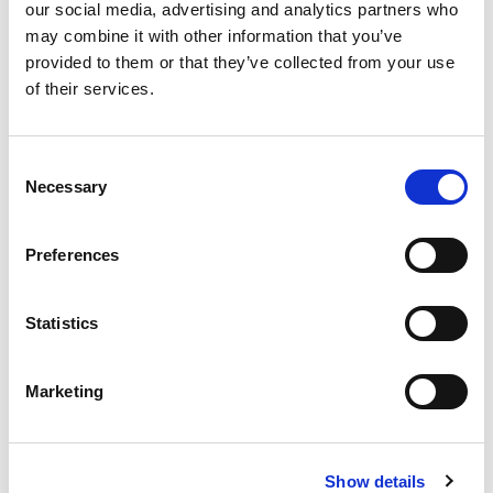
our social media, advertising and analytics partners who
may combine it with other information that you’ve
provided to them or that they’ve collected from your use
of their services.
ACTUALITÉS INTERNES
26 JUIN 2026
Consent
Necessary
Selection
Actualités Sociales à Signaler 2026
Accéder au contenu
Preferences
Statistics
Qui sommes-nous ?
Marketing
Références
Actualités
Nous rejoindre
Show details