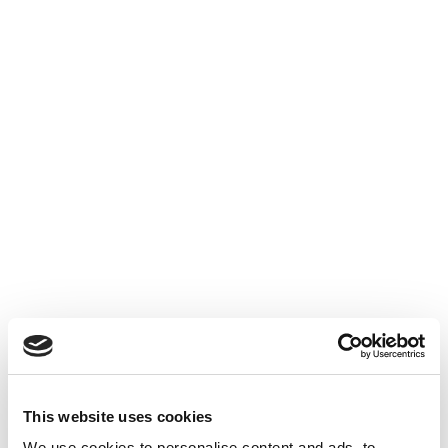
📅
3 jours ouvrables
🏥
Handicap, maladie grave ou cancer d’un enfant
📅
5 jours ouvrables
Caractéristiques de ces congés
Rémunérés
: aucune perte de salaire💰
⏱️
Assimilés à du temps de travail effectif
À prendre autour de l’événement concerné
(pas
obligatoirement le jour exact)
S’ajoutent aux congés payés classiques
À retenir
Les
conventions collectives
prévoient très souvent
des dispositions
plus avantageuses
que le minimum
légal. Il est donc important de vérifier la convention
This website uses cookies
collective applicable dans votre entreprise avant
We use cookies to personalise content and ads, to