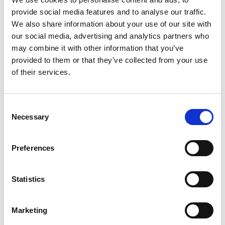
toute demande de congé.
provide social media features and to analyse our traffic.
We also share information about your use of our site with
our social media, advertising and analytics partners who
may combine it with other information that you’ve
LINKEDIN :
/ fox-audit
provided to them or that they’ve collected from your use
of their services.
INSTAGRAM :
/ foxaudit
TWITTER :
/ fox_audit
TIKTOK :
/ foxaudit
Consent
FACEBOOK :
/ foxaudit
Necessary
Selection
Preferences
N’hésitez pas à aller voir nos post LinkedIn 👇
Statistics
Marketing