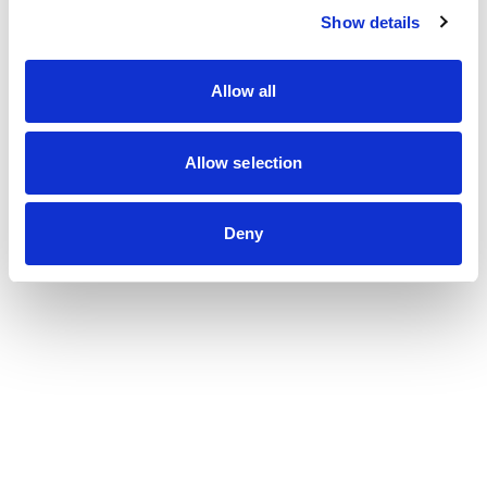
Show details
Nous contacter
Allow all
Métiers
Allow selection
Commissariat aux comptes
Commissariat à la transformation
Commissariat aux apports
Deny
Audit contractuel et Due diligence
Support aux directions financières
Paie et gestion sociale
Expertise comptable
Evaluation
Secteurs
Crypto et Web3
Tech, Startup et ESN