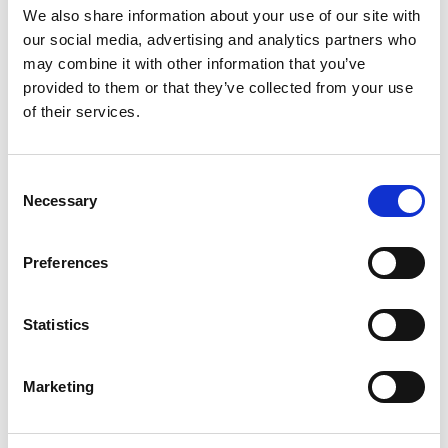
We also share information about your use of our site with
our social media, advertising and analytics partners who
may combine it with other information that you’ve
provided to them or that they’ve collected from your use
of their services.
ACTUALITÉS INTERNES
26 JUIN 2026
Actualités Sociales à Signaler 2026
Consent
Necessary
Selection
Accéder au contenu
Preferences
Statistics
Qui sommes-nous ?
Références
Marketing
Actualités
Nous rejoindre