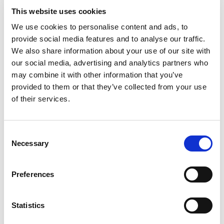
This website uses cookies
We use cookies to personalise content and ads, to
Qui sommes-nous ?
provide social media features and to analyse our traffic.
Références
We also share information about your use of our site with
Actualités
our social media, advertising and analytics partners who
may combine it with other information that you’ve
Nous rejoindre
provided to them or that they’ve collected from your use
of their services.
Nous contacter
Consent
Métiers
Necessary
Selection
Commissariat aux comptes
Preferences
Commissariat à la transformation
Commissariat aux apports
Audit contractuel et Due diligence
Statistics
Support aux directions financières