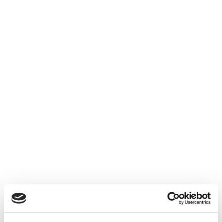
Sasu À L'IR : Attention Aux
Prélèvements Sociaux
Accéder au contenu
ACTUALITÉS INTERNES
26 JUIN 2026
Suppression du Rsi-Tva au 1er
Janvier 2027
Accéder au contenu
ACTUALITÉS INTERNES
26 JUIN 2026
Actualités Sociales à Signaler 2026
Accéder au contenu