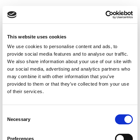
Suppression du Rsi-Tva au 1er
Janvier 2027
Accéder au contenu
This website uses cookies
We use cookies to personalise content and ads, to
provide social media features and to analyse our traffic.
We also share information about your use of our site with
our social media, advertising and analytics partners who
may combine it with other information that you’ve
provided to them or that they’ve collected from your use
of their services.
Consent
Necessary
Selection
Preferences