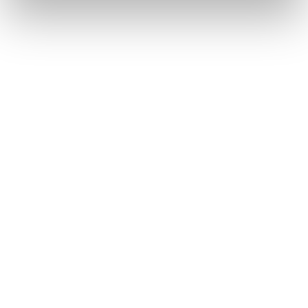
Métiers
Commissariat aux comptes
Commissariat à la transformation
Commissariat aux apports
Audit contractuel et Due diligence
Support aux directions financières
Paie et gestion sociale
Expertise comptable
Evaluation
Secteurs
Crypto et Web3
Tech, Startup et ESN
Droit et affaires publiques
Cafés, Hôtels et Restaurants
Finance et Immobilier
Luxe, Retail et Art