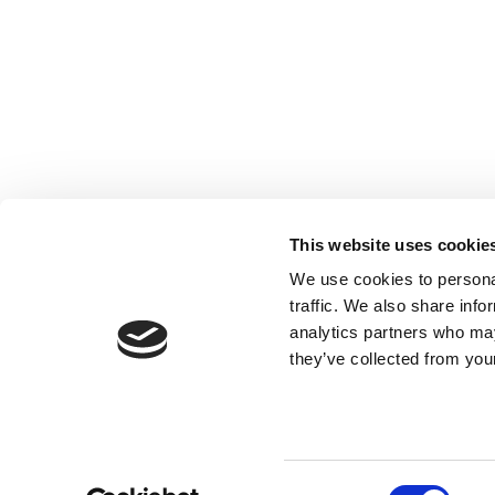
Société inscrite à l’Ordre des Experts-
comptables de Paris IDF, des Pays de Loire
et PACA. Société inscrite sur la Liste des
Commissaires aux comptes de la Cour
d’Appel de Paris.
This website uses cookie
We use cookies to personal
traffic. We also share info
analytics partners who may
they’ve collected from your
Consent