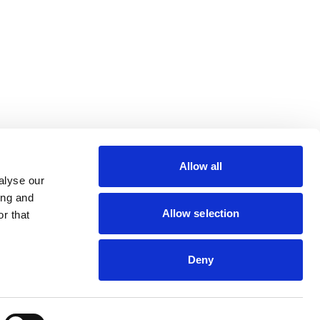
lin Rodier, 44000 Nantes
rs 7 rue Michael Faraday,
ucouze
Allow all
alyse our
ing and
Allow selection
r that
s
Deny