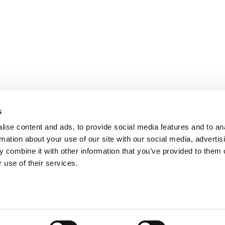
PARIS
NANTES
127 rue de la Faisanderie, 75116 Paris
1 rue Mathe
NICE
ANGERS
205 Promenade des Anglais, 06200
Cube3 Ange
Nice
49070 Bea
s
ise content and ads, to provide social media features and to an
rmation about your use of our site with our social media, advertis
 combine it with other information that you’ve provided to them o
 use of their services.
Mentions légales
Politique de confidentialité
Site web créé par Adveri