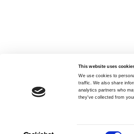
Société inscrite à l’Ordre des Experts-
comptables de Paris IDF, des Pays de Loire
et PACA. Société inscrite sur la Liste des
This website uses cookie
Commissaires aux comptes de la Cour
We use cookies to personal
d’Appel de Paris.
traffic. We also share info
analytics partners who may
they’ve collected from your
Consent