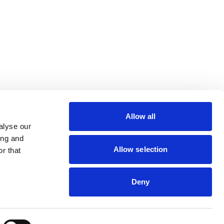
lin Rodier, 44000 Nantes
rs 7 rue Michael Faraday,
ucouze
Allow all
alyse our
ing and
Allow selection
r that
Deny
s