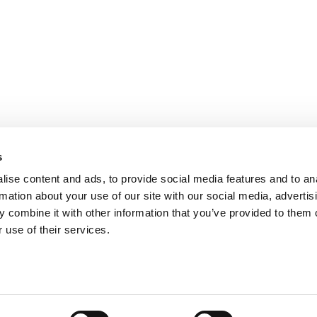
PARIS
NANTES
127 rue de la Faisanderie, 75116 Paris
1 rue Mathe
NICE
ANGERS
205 Promenade des Anglais, 06200
Cube3 Ange
Nice
49070 Bea
s
ise content and ads, to provide social media features and to an
rmation about your use of our site with our social media, advertis
 combine it with other information that you’ve provided to them o
 use of their services.
Mentions légales
Politique de confidentialité
Site web créé par Adveri