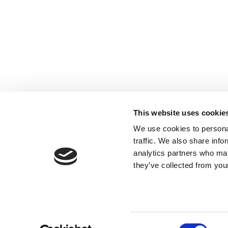
Société inscrite à l’Ordre des Experts-
comptables de Paris IDF, des Pays de Loire
et PACA. Société inscrite sur la Liste des
Commissaires aux comptes de la Cour
d’Appel de Paris.
This website uses cookie
We use cookies to personal
traffic. We also share info
analytics partners who may
they’ve collected from your
Consent