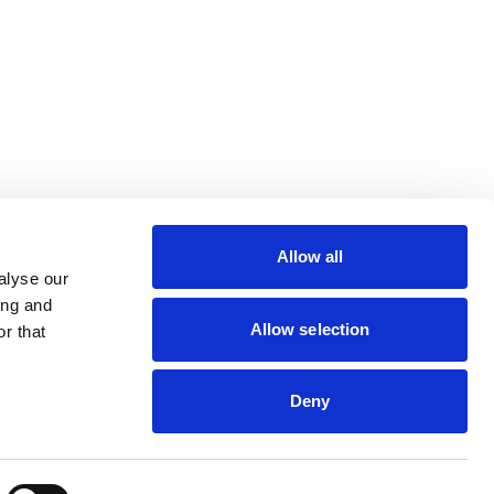
lin Rodier, 44000 Nantes
rs 7 rue Michael Faraday,
ucouze
Allow all
alyse our
ing and
Allow selection
r that
s
Deny