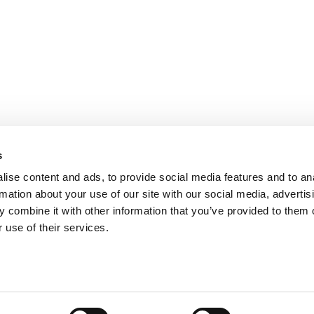
PARIS
NANTES
127 rue de la Faisanderie, 75116 Paris
1 rue Mathe
NICE
ANGERS
205 Promenade des Anglais, 06200
Cube3 Ange
Nice
49070 Bea
s
ise content and ads, to provide social media features and to an
rmation about your use of our site with our social media, advertis
 combine it with other information that you’ve provided to them o
 use of their services.
Mentions légales
Politique de confidentialité
Site web créé par Adveri