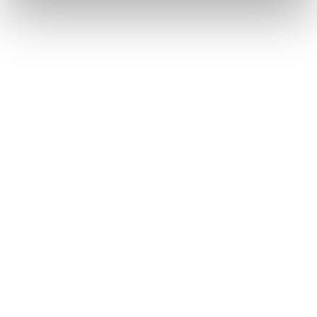
Métiers
Commissariat aux comptes
Commissariat à la transformation
Commissariat aux apports
Audit contractuel et Due diligence
Support aux directions financières
Paie et gestion sociale
Expertise comptable
Evaluation
Secteurs
Crypto et Web3
Tech, Startup et ESN
Droit et affaires publiques
Cafés, Hôtels et Restaurants
Finance et Immobilier
Luxe, Retail et Art