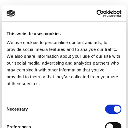
Suppression du Rsi-Tva au 1er
Janvier 2027
Accéder au contenu
This website uses cookies
We use cookies to personalise content and ads, to
provide social media features and to analyse our traffic.
We also share information about your use of our site with
our social media, advertising and analytics partners who
may combine it with other information that you’ve
provided to them or that they’ve collected from your use
of their services.
Consent
Necessary
Selection
Preferences