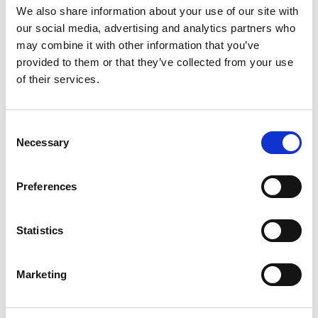
We also share information about your use of our site with
Suppression du Rsi-Tva au 1er
our social media, advertising and analytics partners who
may combine it with other information that you’ve
Janvier 2027
provided to them or that they’ve collected from your use
of their services.
Accéder au contenu
ACTUALITÉS INTERNES
26 JUIN 2026
Actualités Sociales à Signaler 2026
Consent
Necessary
Selection
Accéder au contenu
Preferences
Statistics
Qui sommes-nous ?
Références
Marketing
Actualités
Nous rejoindre