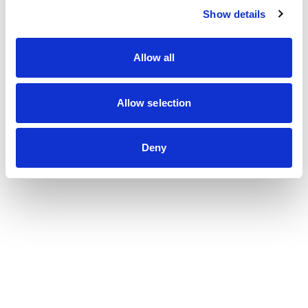
Show details
Nous contacter
Allow all
Métiers
Allow selection
Commissariat aux comptes
Commissariat à la transformation
Commissariat aux apports
Deny
Audit contractuel et Due diligence
Support aux directions financières
Paie et gestion sociale
Expertise comptable
Evaluation
Secteurs
Crypto et Web3
Tech, Startup et ESN