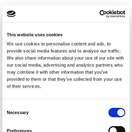
Suppression du Rsi-Tva au 1er
Janvier 2027
Accéder au contenu
This website uses cookies
We use cookies to personalise content and ads, to
provide social media features and to analyse our traffic.
We also share information about your use of our site with
our social media, advertising and analytics partners who
may combine it with other information that you’ve
provided to them or that they’ve collected from your use
of their services.
Consent
Necessary
Selection
Preferences