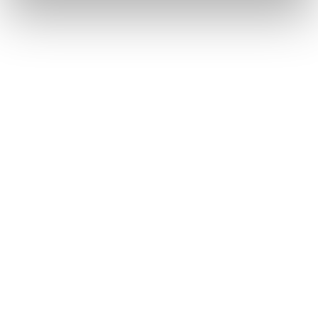
Métiers
Commissariat aux comptes
Commissariat à la transformation
Commissariat aux apports
Audit contractuel et Due diligence
Support aux directions financières
Paie et gestion sociale
Expertise comptable
Evaluation
Secteurs
Crypto et Web3
Tech, Startup et ESN
Droit et affaires publiques
Cafés, Hôtels et Restaurants
Finance et Immobilier
Luxe, Retail et Art