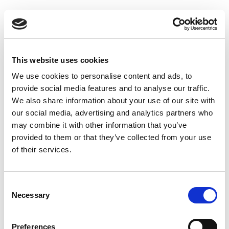
Suppression du Rsi-Tva au 1er
Janvier 2027
Accéder au contenu
This website uses cookies
We use cookies to personalise content and ads, to
provide social media features and to analyse our traffic.
We also share information about your use of our site with
our social media, advertising and analytics partners who
may combine it with other information that you’ve
provided to them or that they’ve collected from your use
of their services.
Consent
Necessary
Selection
Preferences