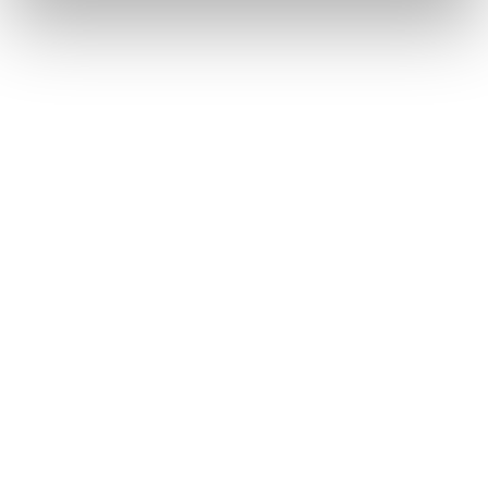
Métiers
Commissariat aux comptes
Commissariat à la transformation
Commissariat aux apports
Audit contractuel et Due diligence
Support aux directions financières
Paie et gestion sociale
Expertise comptable
Evaluation
Secteurs
Crypto et Web3
Tech, Startup et ESN
Droit et affaires publiques
Cafés, Hôtels et Restaurants
Finance et Immobilier
Luxe, Retail et Art