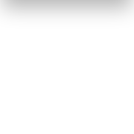
Métiers
Commissariat aux comptes
Commissariat à la transformation
Commissariat aux apports
Audit contractuel et Due diligence
Support aux directions financières
Paie et gestion sociale
Expertise comptable
Evaluation
Secteurs
Crypto et Web3
Tech, Startup et ESN
Droit et affaires publiques
Cafés, Hôtels et Restaurants
Finance et Immobilier
Luxe, Retail et Art