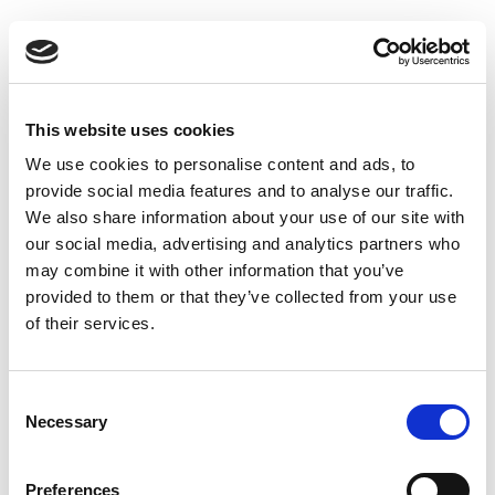
Suppression du Rsi-Tva au 1er
Janvier 2027
Accéder au contenu
This website uses cookies
We use cookies to personalise content and ads, to
provide social media features and to analyse our traffic.
We also share information about your use of our site with
our social media, advertising and analytics partners who
may combine it with other information that you’ve
provided to them or that they’ve collected from your use
of their services.
Consent
Necessary
Selection
Preferences