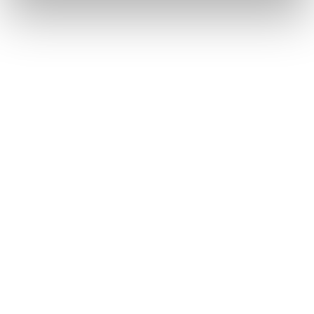
Métiers
Commissariat aux comptes
Commissariat à la transformation
Commissariat aux apports
Audit contractuel et Due diligence
Support aux directions financières
Paie et gestion sociale
Expertise comptable
Evaluation
Secteurs
Crypto et Web3
Tech, Startup et ESN
Droit et affaires publiques
Cafés, Hôtels et Restaurants
Finance et Immobilier
Luxe, Retail et Art