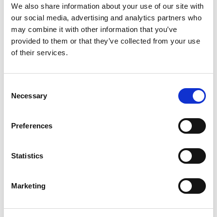
We also share information about your use of our site with
Suppression du Rsi-Tva au 1er
our social media, advertising and analytics partners who
may combine it with other information that you’ve
Janvier 2027
provided to them or that they’ve collected from your use
of their services.
Accéder au contenu
ACTUALITÉS INTERNES
26 JUIN 2026
Consent
Actualités Sociales à Signaler 2026
Necessary
Selection
Accéder au contenu
Preferences
Statistics
Qui sommes-nous ?
Références
Marketing
Actualités
Nous rejoindre