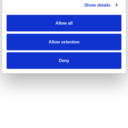
Show details
Nous contacter
Allow all
Métiers
Allow selection
Commissariat aux comptes
Commissariat à la transformation
Commissariat aux apports
Deny
Audit contractuel et Due diligence
Support aux directions financières
Paie et gestion sociale
Expertise comptable
Evaluation
Secteurs
Crypto et Web3
Tech, Startup et ESN