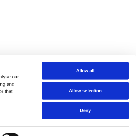
lin Rodier, 44000 Nantes
rs 7 rue Michael Faraday,
ucouze
Allow all
alyse our
ing and
Allow selection
r that
Deny
s