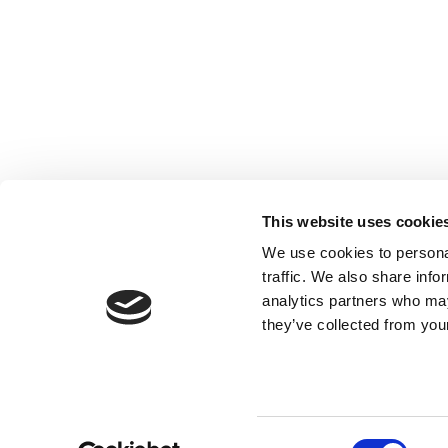
Société inscrite à l’Ordre des Experts-
comptables de Paris IDF, des Pays de Loire
et PACA. Société inscrite sur la Liste des
This website uses cookie
Commissaires aux comptes de la Cour
We use cookies to personal
d’Appel de Paris.
traffic. We also share info
analytics partners who may
they’ve collected from your
Consent