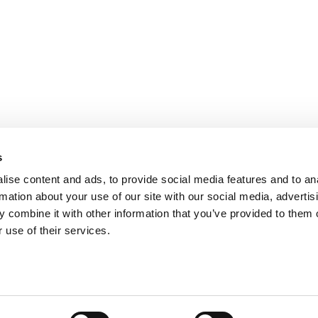
PARIS
NANTES
127 rue de la Faisanderie, 75116 Paris
1 rue Mathe
NICE
ANGERS
205 Promenade des Anglais, 06200
Cube3 Ange
Nice
49070 Bea
s
ise content and ads, to provide social media features and to an
rmation about your use of our site with our social media, advertis
 combine it with other information that you’ve provided to them o
 use of their services.
Mentions légales
Politique de confidentialité
Site web créé par Adveri