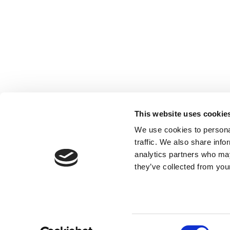
Société inscrite à l’Ordre des Experts-
comptables de Paris IDF, des Pays de Loire
et PACA. Société inscrite sur la Liste des
This website uses cookie
Commissaires aux comptes de la Cour
We use cookies to personal
d’Appel de Paris.
traffic. We also share info
analytics partners who may
they’ve collected from your
Consent