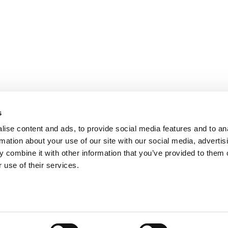
PARIS
NANTES
127 rue de la Faisanderie, 75116 Paris
1 rue Mathe
NICE
ANGERS
205 Promenade des Anglais, 06200
Cube3 Ange
Nice
49070 Bea
s
ise content and ads, to provide social media features and to an
rmation about your use of our site with our social media, advertis
 combine it with other information that you’ve provided to them o
 use of their services.
Mentions légales
Politique de confidentialité
Site web créé par Adveri