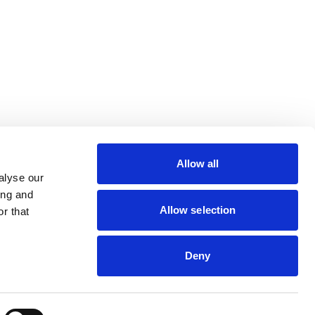
lin Rodier, 44000 Nantes
rs 7 rue Michael Faraday,
ucouze
Allow all
alyse our
ing and
Allow selection
r that
Deny
s