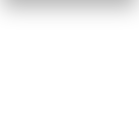
Métiers
Commissariat aux comptes
Commissariat à la transformation
Commissariat aux apports
Audit contractuel et Due diligence
Support aux directions financières
Paie et gestion sociale
Expertise comptable
Evaluation
Secteurs
Crypto et Web3
Tech, Startup et ESN
Droit et affaires publiques
Cafés, Hôtels et Restaurants
Finance et Immobilier
Luxe, Retail et Art