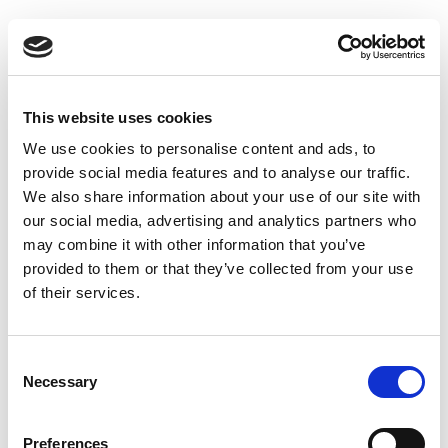
Suppression du Rsi-Tva au 1er
Janvier 2027
Accéder au contenu
This website uses cookies
We use cookies to personalise content and ads, to
provide social media features and to analyse our traffic.
We also share information about your use of our site with
our social media, advertising and analytics partners who
may combine it with other information that you’ve
provided to them or that they’ve collected from your use
of their services.
Consent
Necessary
Selection
Preferences