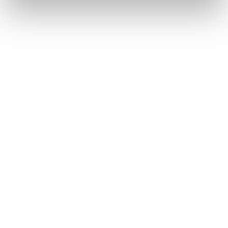
Métiers
Commissariat aux comptes
Commissariat à la transformation
Commissariat aux apports
Audit contractuel et Due diligence
Support aux directions financières
Paie et gestion sociale
Expertise comptable
Evaluation
Secteurs
Crypto et Web3
Tech, Startup et ESN
Droit et affaires publiques
Cafés, Hôtels et Restaurants
Finance et Immobilier
Luxe, Retail et Art