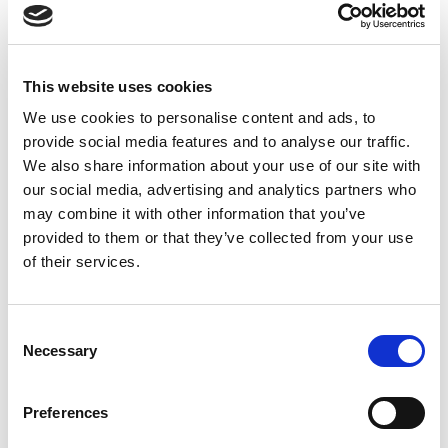
Suppression du Rsi-Tva au 1er
Janvier 2027
This website uses cookies
Accéder au contenu
We use cookies to personalise content and ads, to
provide social media features and to analyse our traffic.
We also share information about your use of our site with
our social media, advertising and analytics partners who
may combine it with other information that you’ve
provided to them or that they’ve collected from your use
of their services.
Consent
Necessary
Selection
Preferences