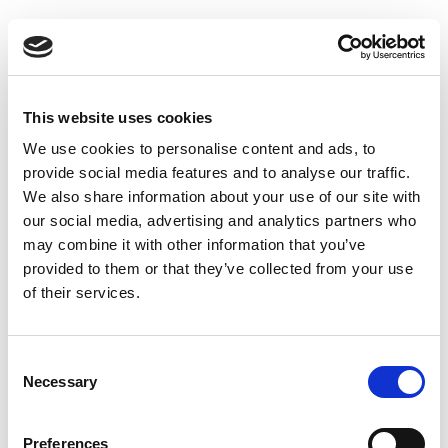
Suppression du Rsi-Tva au 1er
Janvier 2027
Accéder au contenu
This website uses cookies
We use cookies to personalise content and ads, to
provide social media features and to analyse our traffic.
We also share information about your use of our site with
our social media, advertising and analytics partners who
may combine it with other information that you’ve
provided to them or that they’ve collected from your use
of their services.
Consent
Necessary
Selection
Preferences