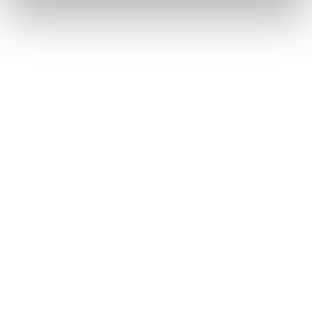
Métiers
Commissariat aux comptes
Commissariat à la transformation
Commissariat aux apports
Audit contractuel et Due diligence
Support aux directions financières
Paie et gestion sociale
Expertise comptable
Evaluation
Secteurs
Crypto et Web3
Tech, Startup et ESN
Droit et affaires publiques
Cafés, Hôtels et Restaurants
Finance et Immobilier
Luxe, Retail et Art