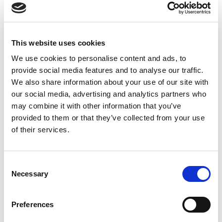
Suppression du Rsi-Tva au 1er
Janvier 2027
This website uses cookies
Accéder au contenu
We use cookies to personalise content and ads, to
provide social media features and to analyse our traffic.
We also share information about your use of our site with
our social media, advertising and analytics partners who
may combine it with other information that you’ve
provided to them or that they’ve collected from your use
of their services.
Consent
Necessary
Selection
Preferences