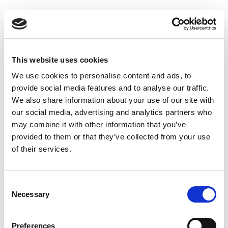
Suppression du Rsi-Tva au 1er
Janvier 2027
Accéder au contenu
This website uses cookies
We use cookies to personalise content and ads, to
provide social media features and to analyse our traffic.
We also share information about your use of our site with
our social media, advertising and analytics partners who
may combine it with other information that you’ve
provided to them or that they’ve collected from your use
of their services.
Consent
Necessary
Selection
Preferences