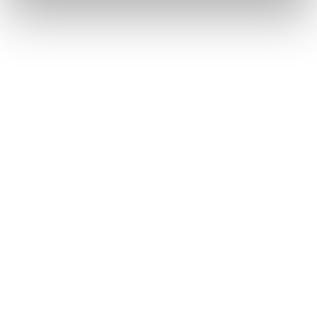
Métiers
Commissariat aux comptes
Commissariat à la transformation
Commissariat aux apports
Audit contractuel et Due diligence
Support aux directions financières
Paie et gestion sociale
Expertise comptable
Evaluation
Secteurs
Crypto et Web3
Tech, Startup et ESN
Droit et affaires publiques
Cafés, Hôtels et Restaurants
Finance et Immobilier
Luxe, Retail et Art