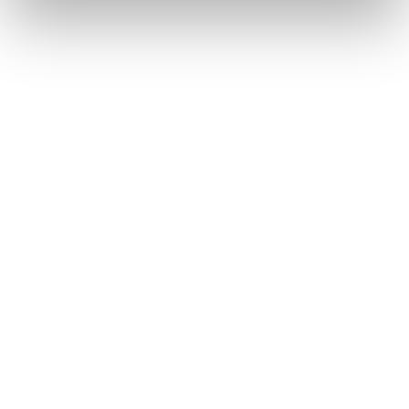
Métiers
Commissariat aux comptes
Commissariat à la transformation
Commissariat aux apports
Audit contractuel et Due diligence
Support aux directions financières
Paie et gestion sociale
Expertise comptable
Evaluation
Secteurs
Crypto et Web3
Tech, Startup et ESN
Droit et affaires publiques
Cafés, Hôtels et Restaurants
Finance et Immobilier
Luxe, Retail et Art