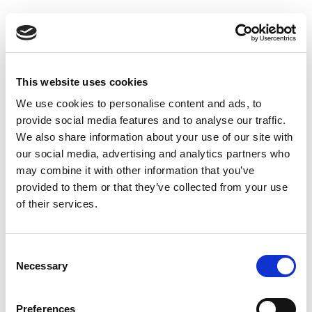
Suppression du Rsi-Tva au 1er
Janvier 2027
Accéder au contenu
This website uses cookies
We use cookies to personalise content and ads, to
provide social media features and to analyse our traffic.
We also share information about your use of our site with
our social media, advertising and analytics partners who
may combine it with other information that you’ve
provided to them or that they’ve collected from your use
of their services.
Consent
Necessary
Selection
Preferences