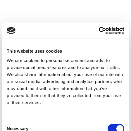
🔄
Quand prendre ce congé ?
Le congé supplémentaire de naissance débute à la
suite des congés déjà prévus par la loi :
Congé maternité / Congé paternité / Congé
d’adoption
➜
Cong
é
suppl
é
mentaire de naissance
👨‍👩‍👧 Les parents pourront choisir de prendre ce
congé simultanément afin de profiter ensemble de
This website uses cookies
cette période familiale, ou au contraire se relayer
We use cookies to personalise content and ads, to
pour prolonger la présence d’un parent auprès de
provide social media features and to analyse our traffic.
l’enfant.
We also share information about your use of our site with
our social media, advertising and analytics partners who
may combine it with other information that you’ve
provided to them or that they’ve collected from your use
of their services.
LINKEDIN :
/ fox-audit
INSTAGRAM :
/ foxaudit
TWITTER :
/ fox_audit
Consent
TIKTOK :
/ foxaudit
Necessary
Selection