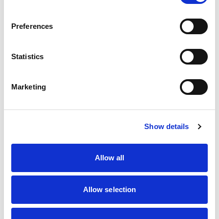
FACEBOOK :
/ foxaudit
Preferences
N’hésitez pas à aller voir nos posts LinkedIn 👇
Statistics
Marketing
Show details
Allow all
Allow selection