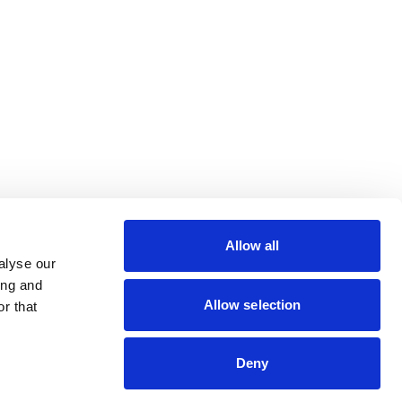
lin Rodier, 44000 Nantes
rs 7 rue Michael Faraday,
ucouze
Allow all
alyse our
ing and
Allow selection
r that
s
Deny