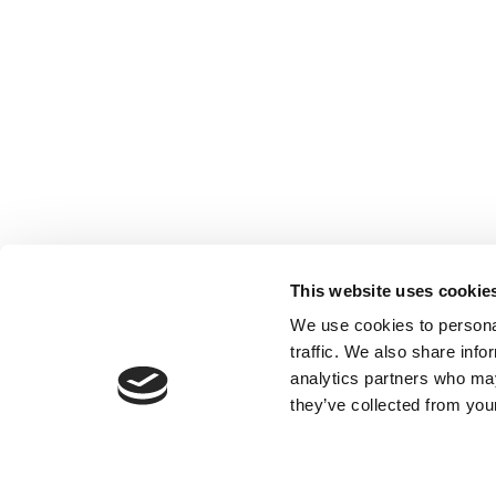
Société inscrite à l’Ordre des Experts-
comptables de Paris IDF, des Pays de Loire
et PACA. Société inscrite sur la Liste des
Commissaires aux comptes de la Cour
d’Appel de Paris.
This website uses cookie
We use cookies to personal
traffic. We also share info
analytics partners who may
they’ve collected from your