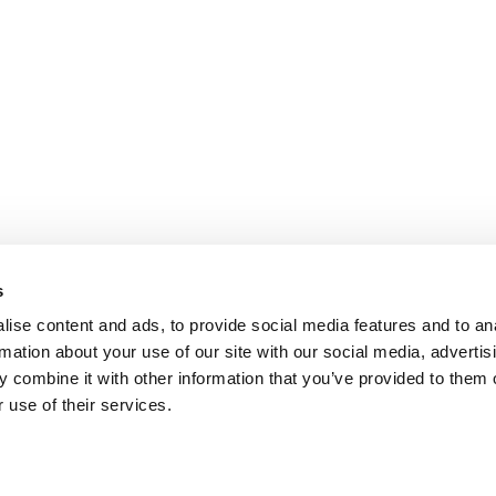
PARIS
NANTES
127 rue de la Faisanderie, 75116 Paris
1 rue Mathe
NICE
ANGERS
205 Promenade des Anglais, 06200
Cube3 Ange
Nice
49070 Bea
s
ise content and ads, to provide social media features and to an
rmation about your use of our site with our social media, advertis
 combine it with other information that you’ve provided to them o
 use of their services.
Mentions légales
Politique de confidentialité
Site web créé par Adveri