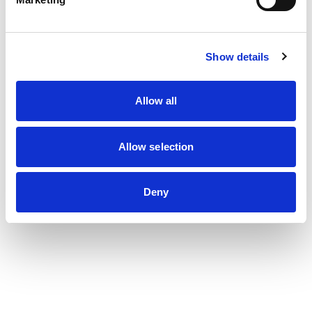
rémunérations intermédiaires,
📊 effets plus limités au-delà de 3 SMIC.
Show details
Allow all
LINKEDIN :
/ fox-audit
INSTAGRAM :
/ foxaudit
Allow selection
TWITTER :
/ fox_audit
TIKTOK :
/ foxaudit
Deny
FACEBOOK :
/ foxaudit
N’hésitez pas à aller voir nos post LinkedIn 👇