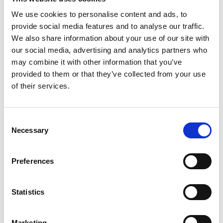
3 SMIC
24 542,29 €
24 457,50 €
➖ 0,35 %
We use cookies to personalise content and ads, to
provide social media features and to analyse our traffic.
We also share information about your use of our site with
our social media, advertising and analytics partners who
🎯 À RETENIR
may combine it with other information that you’ve
provided to them or that they’ve collected from your use
Fusion de 3 dispositifs en une seule réduction
of their services.
patronale.
Extension du mécanisme jusqu’à 3 SMIC.
Intégration des cotisations maladie et allocations
Consent
familiales dans le calcul.
Necessary
Selection
Référence au SMIC mensuel et non plus annuel.
⚠️ Impact variable selon les niveaux de rémunération
Preferences
:
Statistics
📈 hausse des charges pour certains salaires
proches du SMIC,
📉 baisse des charges pour une partie des
Marketing